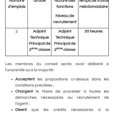
Nombre
Grade
Nature des
Temps de travail
d’emplois
fonctions
Hebdomadaire
Niveau de
recrutement
2
Adjoint
Adjoint
35 heures
Technique
Technique
Principal de
Principal de
ème
ème
2
classe
2
classe
Les membres du conseil après avoir délibéré à
l’unanimité ou à la majorité :
Acceptent
les propositions ci-dessus dans les
conditions précitées ;
Chargent
le Maire de procéder à toutes les
démarches nécessaires au recrutement de
l’agent ;
Disent
que les crédits nécessaires à la