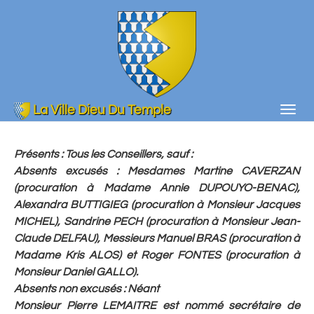
Aller
au
contenu
principal
La Ville Dieu Du Temple
Togg
navig
Présents
: Tous les Conseillers, sauf :
Absents excusés : Mesdames Martine CAVERZAN
(procuration à Madame Annie DUPOUYO-BENAC),
Alexandra BUTTIGIEG (procuration à Monsieur Jacques
MICHEL), Sandrine PECH (procuration à Monsieur Jean-
Claude DELFAU), Messieurs Manuel BRAS (procuration à
Madame Kris ALOS) et Roger FONTES (procuration à
Monsieur Daniel GALLO).
Absents non excusés : Néant
Monsieur Pierre LEMAITRE est nommé secrétaire de