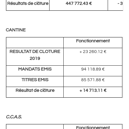
Résultats de clôture
447 772.43 €
- 397
CANTINE
Fonctionnement
RESULTAT DE CLOTURE
+ 23 260.12 €
2019
MANDATS EMIS
94 118.89 €
TITRES EMIS
85 571.88 €
Résultat de clôture
+ 14 713.11 €
C.C.A.S.
Fonctionnement