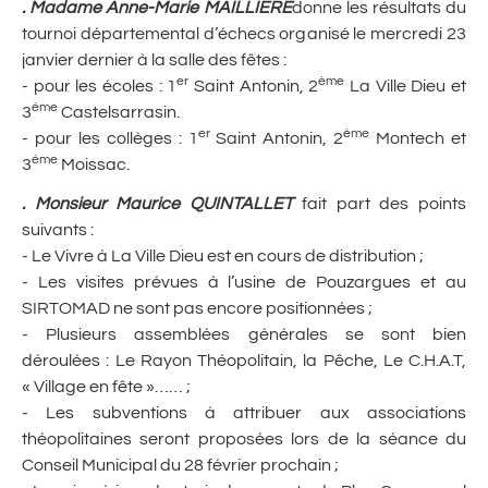
.
Madame Anne-Marie MAILLIERE
donne les résultats du
tournoi départemental d’échecs organisé le mercredi 23
janvier dernier à la salle des fêtes :
er
ème
- pour les écoles : 1
Saint Antonin, 2
La Ville Dieu et
ème
3
Castelsarrasin.
er
ème
- pour les collèges : 1
Saint Antonin, 2
Montech et
ème
3
Moissac.
.
Monsieur Maurice QUINTALLET
fait part des points
suivants :
- Le Vivre à La Ville Dieu est en cours de distribution ;
- Les visites prévues à l’usine de Pouzargues et au
SIRTOMAD ne sont pas encore positionnées ;
- Plusieurs assemblées générales se sont bien
déroulées : Le Rayon Théopolitain, la Pêche, Le C.H.A.T,
« Village en fête »…… ;
- Les subventions à attribuer aux associations
théopolitaines seront proposées lors de la séance du
Conseil Municipal du 28 février prochain ;