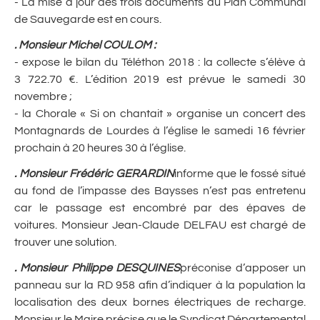
- La mise à jour des trois documents du Plan Communal
de Sauvegarde est en cours.
.
Monsieur Michel COULOM
:
- expose le bilan du Téléthon 2018 : la collecte s’élève à
3 722.70 €. L’édition 2019 est prévue le samedi 30
novembre ;
- la Chorale « Si on chantait » organise un concert des
Montagnards de Lourdes à l’église le samedi 16 février
prochain à 20 heures 30 à l’église.
.
Monsieur Frédéric GERARDIN
informe que le fossé situé
au fond de l’impasse des Baysses n’est pas entretenu
car le passage est encombré par des épaves de
voitures. Monsieur Jean-Claude DELFAU est chargé de
trouver une solution.
.
Monsieur Philippe DESQUINES
préconise d’apposer un
panneau sur la RD 958 afin d’indiquer à la population la
localisation des deux bornes électriques de recharge.
Monsieur le Maire précise que le Syndicat Départemental