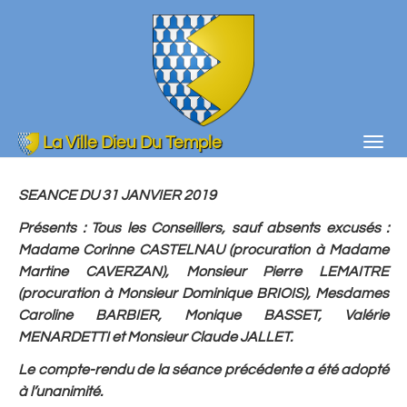
Aller
au
contenu
principal
La Ville Dieu Du Temple
Togg
navig
SEANCE DU 31 JANVIER 2019
Présents
: Tous les Conseillers, sauf absents excusés :
Madame Corinne CASTELNAU (procuration à Madame
Martine CAVERZAN), Monsieur Pierre LEMAITRE
(procuration à Monsieur Dominique BRIOIS), Mesdames
Caroline BARBIER, Monique BASSET, Valérie
MENARDETTI et Monsieur Claude JALLET.
Le compte-rendu de la séance précédente a été adopté
à l’unanimité.