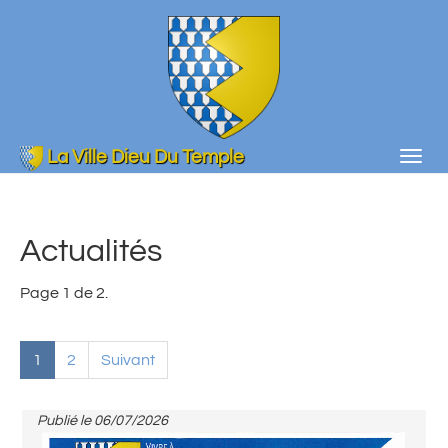
Aller
au
contenu
principal
La Ville Dieu Du Temple
Togg
navig
Actualités
Page 1 de 2.
1
2
Suivant
Publié le
06/07/2026