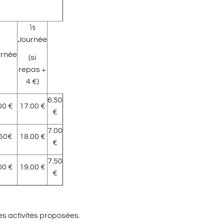
½
Journée
urnée
(si
repas +
4 €)
6.50
00 €
17.00 €
€
7.00
.50€
18.00 €
€
7.50
00 €
19.00 €
€
des activités proposées.