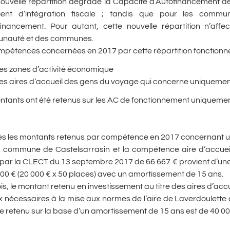
nouvelle répartition dégrade la Capacité d’Autofinancement 
cient d’intégration fiscale ; tandis que pour les comm
financement. Pour autant, cette nouvelle répartition n’affec
nauté et des communes.
mpétences concernées en 2017 par cette répartition fonctionne
es zones d’activité économique
es aires d’accueil des gens du voyage qui concerne uniqueme
tants ont été retenus sur les AC de fonctionnement uniquement e
ès les montants retenus par compétence en 2017 concernant un
a commune de Castelsarrasin et la compétence aire d’accueil
 par la CLECT du 13 septembre 2017 de 66 667 € provient d’un
00 € (20 000 € x 50 places) avec un amortissement de 15 ans.
is, le montant retenu en investissement au titre des aires d’ac
 nécessaires à la mise aux normes de l’aire de Laverdoulette a
re retenu sur la base d’un amortissement de 15 ans est de 40 000