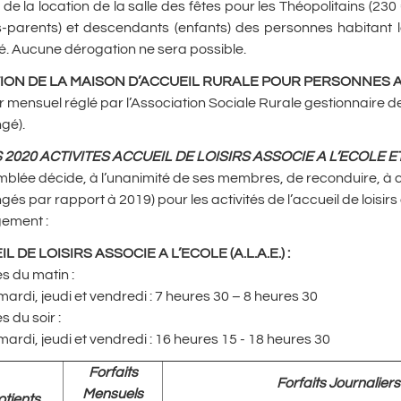
f de la location de la salle des fêtes pour les Théopolitains (2
-parents) et descendants (enfants) des personnes habitant la
é. Aucune dérogation ne sera possible.
ION DE LA MAISON D’ACCUEIL RURALE POUR PERSONNES 
r mensuel réglé par l’Association Sociale Rurale gestionnaire de
gé).
S 2020 ACTIVITES ACCUEIL DE LOISIRS ASSOCIE A L’ECOLE
mblée décide, à l’unanimité de ses membres, de reconduire, à 
gés par rapport à 2019) pour les activités de l’accueil de loisirs a
ement :
L DE LOISIRS ASSOCIE A L’ECOLE (A.L.A.E.)
:
s du matin :
mardi, jeudi et vendredi : 7 heures 30 – 8 heures 30
s du soir :
mardi, jeudi et vendredi : 16 heures 15 - 18 heures 30
Forfaits
Forfaits Journaliers
Mensuels
tients