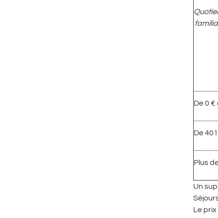
Quotie
famili
De 0 €
De 401
Plus d
Un supp
Séjour
Le prix