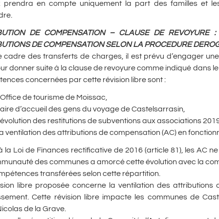
x prendra en compte uniquement la part des familles et les
dre.
BUTION DE COMPENSATION – CLAUSE DE REVOYURE : 
BUTIONS DE COMPENSATION SELON LA PROCEDURE DERO
e cadre des transferts de charges, il est prévu d’engager une
our donner suite à la clause de revoyure comme indiqué dans l
nces concernées par cette révision libre sont :
’Office de tourisme de Moissac,
’aire d’accueil des gens du voyage de Castelsarrasin,
’évolution des restitutions de subventions aux associations 201
a ventilation des attributions de compensation (AC) en fonctio
 la Loi de Finances rectificative de 2016 (article 81), les AC 
munauté des communes a amorcé cette évolution avec la compéte
mpétences transférées selon cette répartition.
ision libre proposée concerne la ventilation des attribution
issement. Cette révision libre impacte les communes de Caste
icolas de la Grave.