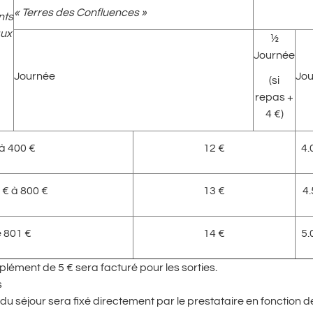
« Terres des Confluences »
nts
aux
½
Journée
Journée
Jo
(si
repas +
4 €)
 à 400 €
12 €
4.
 € à 800 €
13 €
4
e 801 €
14 €
5.
lément de 5 € sera facturé pour les sorties.
s
 du séjour sera fixé directement par le prestataire en fonction 