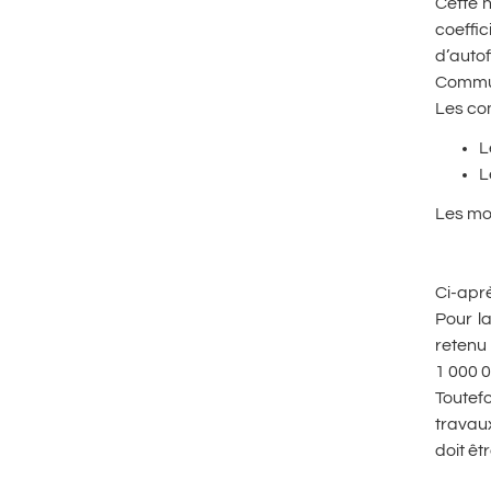
Cette 
coeffi
d’auto
Commu
Les co
L
L
Les mon
Ci-apr
Pour l
retenu
1 000 0
Toutefo
travaux
doit êt