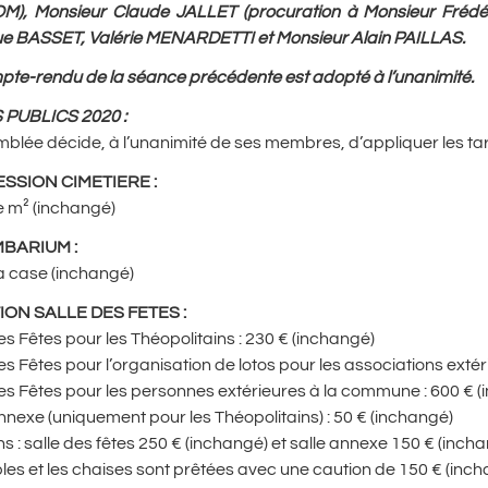
), Monsieur Claude JALLET (procuration à Monsieur Fréd
e BASSET, Valérie MENARDETTI et Monsieur Alain PAILLAS.
pte-rendu de la séance précédente est adopté à l’unanimité.
 PUBLICS 2020
:
blée décide, à l’unanimité de ses membres, d’appliquer les tar
SSION CIMETIERE
:
e m² (inchangé)
MBARIUM
:
a case (inchangé)
ION SALLE DES FETES
:
es Fêtes pour les Théopolitains : 230 € (inchangé)
es Fêtes pour l’organisation de lotos pour les associations ext
es Fêtes pour les personnes extérieures à la commune : 600 € 
nnexe (uniquement pour les Théopolitains) : 50 € (inchangé)
s : salle des fêtes 250 € (inchangé) et salle annexe 150 € (inch
les et les chaises sont prêtées avec une caution de 150 € (inc