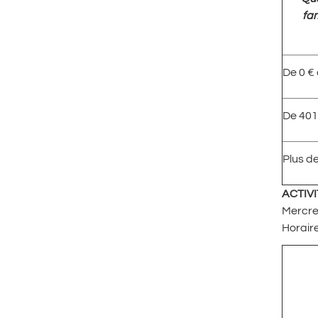
fam
De 0 €
De 401
Plus d
ACTIVI
Mercre
Horaire