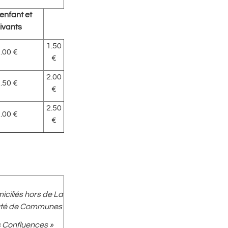
enfant et
ivants
1.50
.00 €
€
2.00
.50 €
€
2.50
.00 €
€
iciliés hors de La
é de Communes
s Confluences »