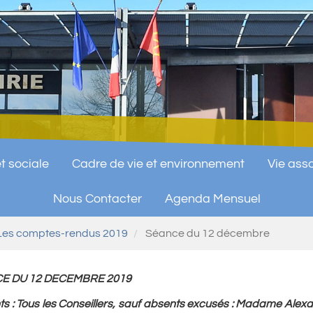
t sociale
Cadre de vie et environnement
Vie asso
Nous Contacter
Agenda Mensuel
Les comptes-rendus 2019
Séance du 12 décembre
E DU 12 DECEMBRE 2019
ts
: Tous les Conseillers, sauf absents excusés : Madame Ale