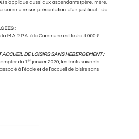
30 €) s’applique aussi aux ascendants (père, mère,
 commune sur présentation d’un justificatif de
AGEES
:
 la M.A.R.P.A. à la Commune est fixé à 4 000 €
 ET ACCUEIL DE LOISIRS SANS HEBERGEMENT
:
er
compter du 1
janvier 2020, les tarifs suivants
ssocié à l’école et de l’accueil de loisirs sans