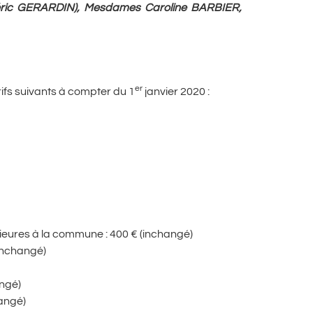
éric GERARDIN), Mesdames Caroline BARBIER,
er
ifs suivants à compter du 1
janvier 2020 :
érieures à la commune : 400 € (inchangé)
(inchangé)
angé)
hangé)