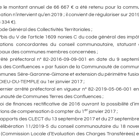
le montant annuel de 66 667 € a été retenu pour la commun
ation n’intervient qu’en 2019 ; il convient de régulariser sur 2
3 334 €).
ode Général des Collectivités Territoriales ;
1°bis du V de l’article 1609 nonies C du code général des impôts
rations concordantes du conseil communautaire, statuant à
paux des communes membres concernées ;
rêté préfectoral n° 82-2016-09-09-001 en date du 9 septe
es des Confluences » par fusion de la Communauté de commu
munes Sère-Garonne-Gimone et extension du périmètre fus
DIEU-DU-TEMPLE au 1er janvier 2017 ;
ernier arrêté préfectoral en vigueur n° 82-2019-05-06-001 en
auté de Communes Terres des Confluences ;
oi de finances rectificative de 2016 ouvrant la possibilité d’
er
utions de compensation à compter du 1
janvier 2017 ;
rapports des CLECT du 13 septembre 2017 et du 27 septembr
délibération 11/2019-5 du conseil communautaire du 18 novem
(Commission Locale d’Evaluation des Charges Transférées) et 