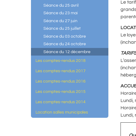
Le tari
Séance du 25 avril
grands
Séance du 23 mai
parent
Séance du 27 juin
LOCAT
Séance du 25 juillet
Le loye
Séance du 03 octobre
(inchan
Séance du 24 octobre
Séance du 12 décembre
TARIF
L’asse
Les comptes-rendus 2018
(inchan
Les comptes-rendus 2017
héberg
Les comptes-rendus 2016
ACCUEI
Les comptes-rendus 2015
Horaire
Lundi, 
Les comptes-rendus 2014
Horaire
Location salles municipales
Lundi, 
Quo