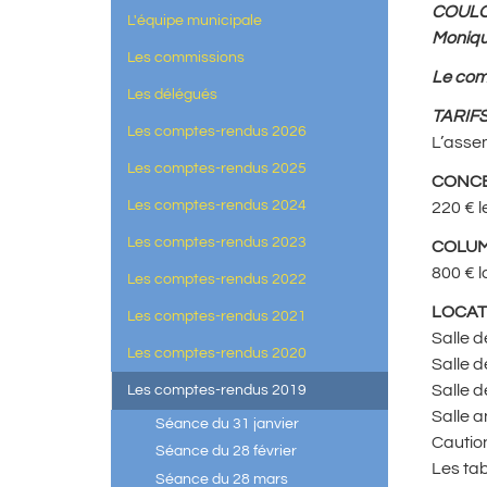
COULOM
L'équipe municipale
Moniqu
Les commissions
Le com
Les délégués
TARIFS
Les comptes-rendus 2026
L’assem
Les comptes-rendus 2025
CONCE
Les comptes-rendus 2024
220 € l
Les comptes-rendus 2023
COLU
800 € l
Les comptes-rendus 2022
LOCAT
Les comptes-rendus 2021
Salle d
Les comptes-rendus 2020
Salle d
Salle d
Les comptes-rendus 2019
Salle a
Séance du 31 janvier
Caution
Séance du 28 février
Les tab
Séance du 28 mars