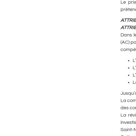
Le pri
préten
ATTRI
ATTRI
Dans l
(AC) p
compéte
L
L
L
L
Jusqu’à
La com
des co
La rév
invest
Saint-N