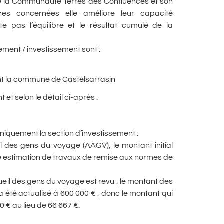
de la Communauté Terres des Confluences et son
unes concernées elle améliore leur capacité
te pas l’équilibre et le résultat cumulé de la
ment / investissement sont :
nt la commune de Castelsarrasin
t selon le détail ci-après :
iquement la section d’investissement :
 des gens du voyage (AAGV), le montant initial
e estimation de travaux de remise aux normes de
cueil des gens du voyage est revu ; le montant des
 été actualisé à 600 000 € ; donc le montant qui
 € au lieu de 66 667 €.