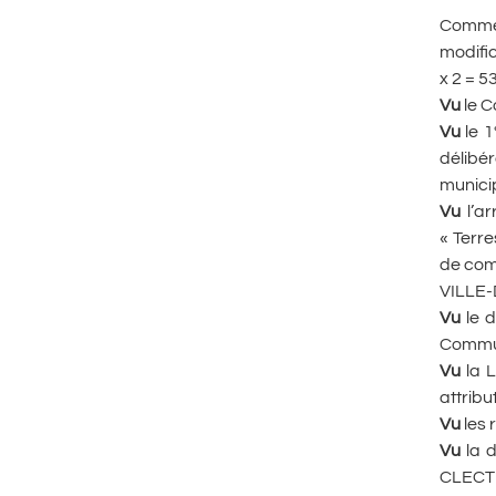
Comme 
modific
x 2 = 5
Vu
le C
Vu
le 
délibé
munici
Vu
l’ar
« Terr
de com
VILLE-
Vu
le d
Commun
Vu
la L
attrib
Vu
les 
Vu
la 
CLECT 