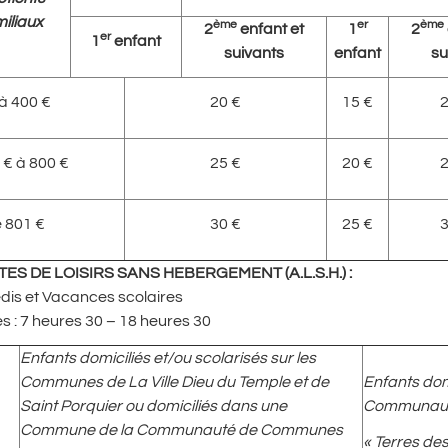
iliaux
ème
er
ème
2
enfant et
1
2
er
1
enfant
suivants
enfant
su
 à 400 €
20 €
15 €
2
 € à 800 €
25 €
20 €
2
e 801 €
30 €
25 €
3
TES DE LOISIRS SANS HEBERGEMENT (A.L.S.H.)
:
dis et Vacances scolaires
s : 7 heures 30 – 18 heures 30
Enfants domiciliés et/ou scolarisés sur les
Communes de La Ville Dieu du Temple et de
Enfants dom
Saint Porquier ou domiciliés dans une
Communaut
Commune de la Communauté de Communes
« Terres de