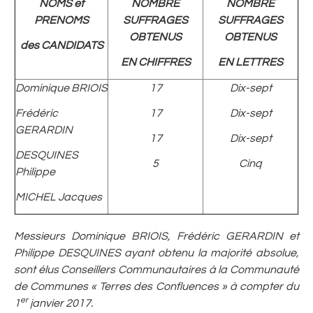
NOMS et
NOMBRE
NOMBRE
PRENOMS
SUFFRAGES
SUFFRAGES
OBTENUS
OBTENUS
des CANDIDATS
EN CHIFFRES
EN LETTRES
Dominique BRIOIS
17
Dix-sept
Frédéric
17
Dix-sept
GERARDIN
17
Dix-sept
DESQUINES
5
Cinq
Philippe
MICHEL Jacques
Messieurs Dominique BRIOIS, Frédéric GERARDIN et
Philippe DESQUINES ayant obtenu la majorité absolue,
sont élus Conseillers Communautaires à la Communauté
de Communes « Terres des Confluences » à compter du
er
1
janvier 2017.