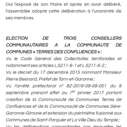
Ouï l’exposé de son Maire et après en avoir délibéré,
l’assemblée adopte cette délibération à l’unanimité de
ses membres.
ELECTION DE TROIS CONSEILLERS
COMMUNAUTAIRES A LA COMMUNAUTE DE
COMMUNES « TERRES DES CONFLUENCES » :
Vu le Code Général des Collectivités territoriales et
notamment ses articles L.5211-6-1 et L.5211-6-2 ;
Vu le décret du 17 décembre 2015 nommant Monsieur
Pierre Besnard, Préfet de Tarn-et-Garonne ;
Vu l’arrêté préfectoral n° 82-2016-09-09-001 du 9
er
septembre prenant effet au 1
janvier 2017 portant
création de la Communauté de Communes Terres de
Confluences et de la Communauté de Communes Sère-
Garonne-Gimone et extension du périmètre fusionné aux
Communes de Saint-Porquier et La Ville Dieu du Temple ;
Vu les délibérations concordantes par lesquelles les