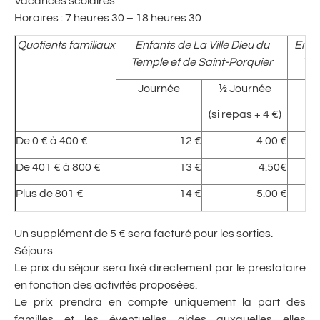
Vacances scolaires
Horaires : 7 heures 30 – 18 heures 30
Quotients familiaux
Enfants de La Ville Dieu du
Enfan
Temple et de Saint-Porquier
Tem
Journée
½ Journée
J
(si repas + 4 €)
De 0 € à 400 €
12 €
4.00 €
De 401 € à 800 €
13 €
4.50€
Plus de 801 €
14 €
5.00 €
Un supplément de 5 € sera facturé pour les sorties.
Séjours
Le prix du séjour sera fixé directement par le prestataire
en fonction des activités proposées.
Le prix prendra en compte uniquement la part des
familles et les éventuelles aides auxquelles elles