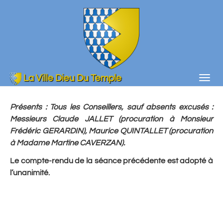
Aller
au
contenu
principal
La Ville Dieu Du Temple
Togg
navig
Présents : Tous les Conseillers, sauf absents excusés :
Messieurs Claude JALLET (procuration à Monsieur
Frédéric GERARDIN), Maurice QUINTALLET (procuration
à Madame Martine CAVERZAN).
Le compte-rendu de la séance précédente est adopté à
l’unanimité.