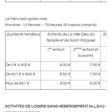
Le Mercredi après-midi
Horaires : 12 heures – 18 heures 30 (repas compris)
Quotients familiaux
Enfants de La Ville Dieu du
Enfan
Temple et de Saint-Porquier
Tem
er
ème
1
enfant
2
enfant et
suivants
De 0 € à 400 €
8.00 €
7.00 €
De 401 € à 800 €
8.50 €
7.50 €
Plus de 801 €
9.00 €
8.00 €
ACTIVITES DE LOISIRS SANS HEBERGEMENT (A.L.S.H.) :