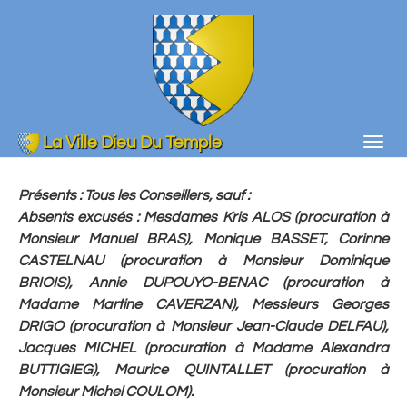
Aller
au
contenu
principal
La Ville Dieu Du Temple
Togg
navig
Présents
: Tous les Conseillers, sauf :
Absents excusés : Mesdames Kris ALOS (procuration à
Monsieur Manuel BRAS), Monique BASSET, Corinne
CASTELNAU (procuration à Monsieur Dominique
BRIOIS), Annie DUPOUYO-BENAC (procuration à
Madame Martine CAVERZAN), Messieurs Georges
DRIGO (procuration à Monsieur Jean-Claude DELFAU),
Jacques MICHEL (procuration à Madame Alexandra
BUTTIGIEG), Maurice QUINTALLET (procuration à
Monsieur Michel COULOM).