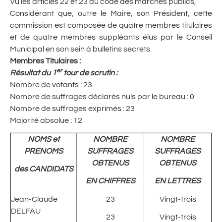
Vu les articles 22 et 23 du code des marchés publics,
Considérant que, outre le Maire, son Président, cette
commission est composée de quatre membres titulaires
et de quatre membres suppléants élus par le Conseil
Municipal en son sein à bulletins secrets.
Membres Titulaires :
er
Résultat du 1
tour de scrutin
:
Nombre de votants : 23
Nombre de suffrages déclarés nuls par le bureau : 0
Nombre de suffrages exprimés : 23
Majorité absolue : 12
NOMS et
NOMBRE
NOMBRE
PRENOMS
SUFFRAGES
SUFFRAGES
OBTENUS
OBTENUS
des CANDIDATS
EN CHIFFRES
EN LETTRES
Jean-Claude
23
Vingt-trois
DELFAU
23
Vingt-trois