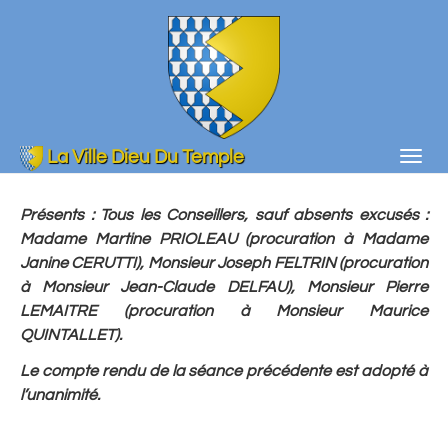
Aller
au
contenu
principal
La Ville Dieu Du Temple
Togg
navig
Présents
: Tous les Conseillers, sauf absents excusés :
Madame Martine PRIOLEAU (procuration à Madame
Janine CERUTTI), Monsieur Joseph FELTRIN (procuration
à Monsieur Jean-Claude DELFAU), Monsieur Pierre
LEMAITRE (procuration à Monsieur Maurice
QUINTALLET).
Le compte rendu de la séance précédente est adopté à
l’unanimité.