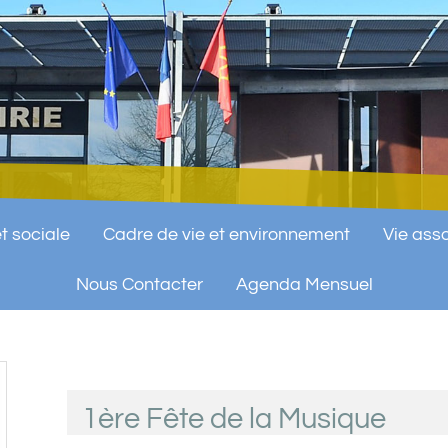
t sociale
Cadre de vie et environnement
Vie asso
Nous Contacter
Agenda Mensuel
1ère Fête de la Musique