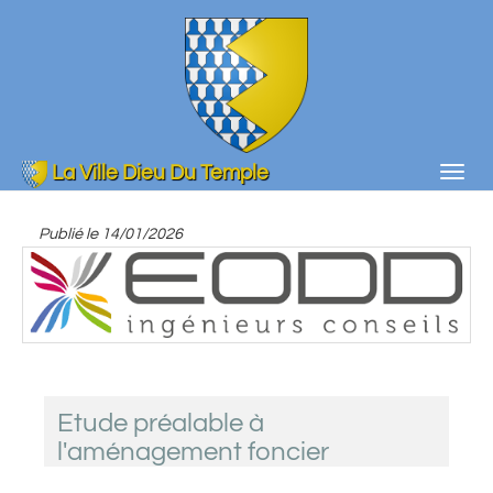
Aller
au
contenu
principal
La Ville Dieu Du Temple
Togg
navig
Publié le
14/01/2026
Etude préalable à
l'aménagement foncier